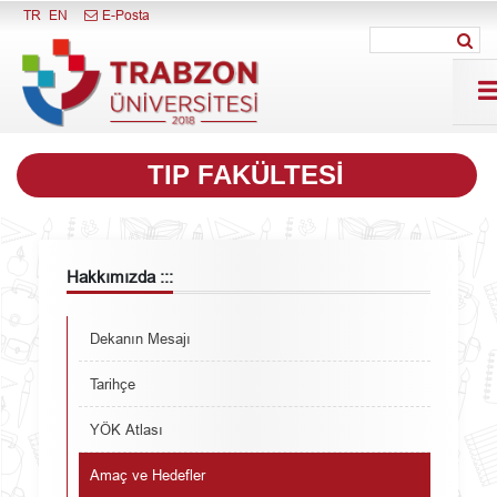
Menüyü Kapat
TR
EN
E-Posta
TIP FAKÜLTESI
Hakkımızda :::
Dekanın Mesajı
Tarihçe
YÖK Atlası
Amaç ve Hedefler