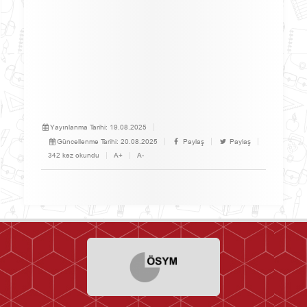
Yayınlanma Tarihi:
19.08.2025
Güncellenme Tarihi:
20.08.2025
Paylaş
Paylaş
342 kez okundu
A+
A-