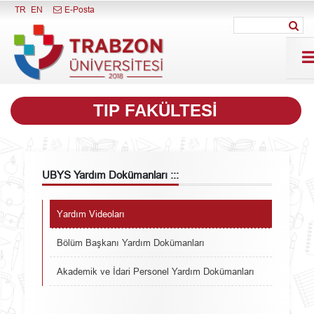
Menüyü Kapat
TR
EN
E-Posta
TIP FAKÜLTESI
UBYS Yardım Dokümanları :::
Yardım Videoları
Bölüm Başkanı Yardım Dokümanları
Akademik ve İdari Personel Yardım Dokümanları