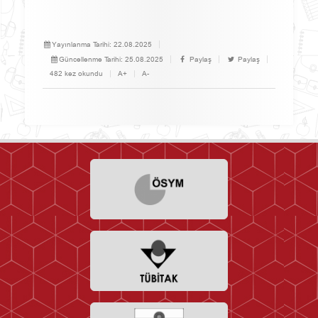
Yayınlanma Tarihi:
22.08.2025
Güncellenme Tarihi:
25.08.2025
Paylaş
Paylaş
482 kez okundu
A+
A-